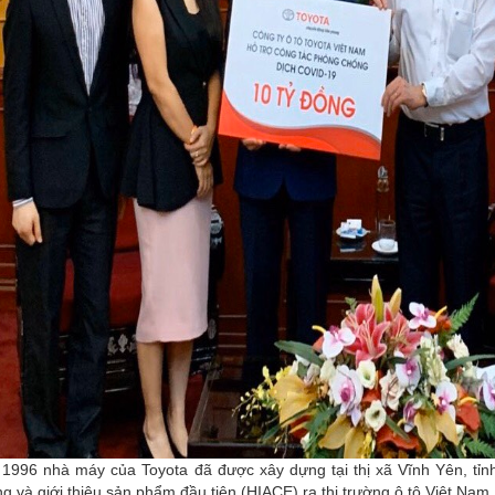
1996 nhà máy của Toyota đã được xây dựng tại thị xã Vĩnh Yên, tỉn
g và giới thiệu sản phẩm đầu tiên (HIACE) ra thị trường ô tô Việt Nam.