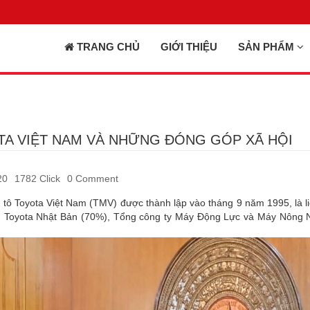
TRANG CHỦ
GIỚI THIỆU
SẢN PHẨM
A VIỆT NAM VÀ NHỮNG ĐÓNG GÓP XÃ HỘI
20
1782 Click
0 Comment
 tô Toyota Việt Nam (TMV) được thành lập vào tháng 9 năm 1995, là li
 Toyota Nhật Bản (70%), Tổng công ty Máy Động Lực và Máy Nông