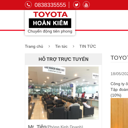
0838335555
Chuyển động tiên phong
Trang chủ
Tin tức
TIN TỨC
TOYOT
HỖ TRỢ TRỰC TUYẾN
18/05/20
Công ty ô
Tập đoàn
(10%)
Mr. Tiên
(Phòng Kinh Doanh)