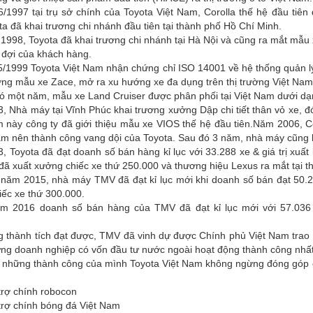
/1997 tại trụ sở chính của Toyota Việt Nam, Corolla thế hệ đầu tiên 
ta đã khai trương chi nhánh đầu tiên tại thành phố Hồ Chí Minh.
998, Toyota đã khai trương chi nhánh tại Hà Nội và cũng ra mắt mẫu x
 đợi của khách hàng.
5/1999 Toyota Việt Nam nhận chứng chỉ ISO 14001 về hệ thống quản l
ường mẫu xe Zace, mở ra xu hướng xe đa dụng trên thị trường Việt Nam
đó một năm, mẫu xe Land Cruiser được phân phối tại Việt Nam dưới d
 Nhà máy tại Vĩnh Phúc khai trương xưởng Dập chi tiết thân vỏ xe, đón
m này công ty đã giới thiệu mẫu xe VIOS thế hệ đầu tiên.Năm 2006, 
àm nên thành công vang dội của Toyota. Sau đó 3 năm, nhà máy cũng 
 Toyota đã đạt doanh số bán hàng kỉ lục với 33.288 xe & giá trị xuất 
ã xuất xưởng chiếc xe thứ 250.000 và thương hiệu Lexus ra mắt tại th
 năm 2015, nhà máy TMV đã đạt kỉ lục mới khi doanh số bán đạt 50.2
ếc xe thứ 300.000.
ăm 2016 doanh số bán hàng của TMV đã đạt kỉ lục mới với 57.036
g thành tích đạt được, TMV đã vinh dự được Chính phủ Việt Nam trao
ng doanh nghiệp có vốn đầu tư nước ngoài hoạt động thành công nhất 
những thành công của mình Toyota Việt Nam không ngừng đóng góp cho 
 trợ chính robocon
 trợ chính bóng đá Việt Nam