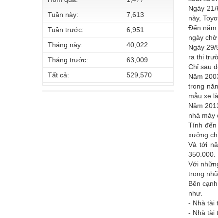
Ngày 21/6
Tuần này:
7,613
này, Toyo
Đến năm 1
Tuần trước:
6,951
ngày chờ
Tháng này:
40,022
Ngày 29/
ra thị tr
Tháng trước:
63,009
Chỉ sau 
Tất cả:
529,570
Năm 2003,
trong nă
mẫu xe l
Năm 2013,
nhà máy đ
Tính đến
xưởng chi
Và tới n
350.000.
Với nhữn
trong nhữ
Bên cạnh 
như.
- Nhà tài
- Nhà tài