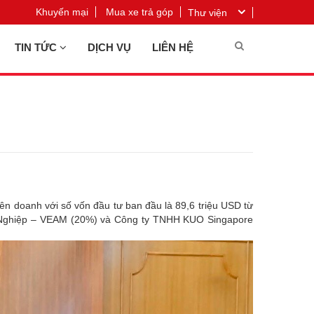
Khuyến mại
Mua xe trả góp
Thư viện
TIN TỨC
DỊCH VỤ
LIÊN HỆ
ên doanh với số vốn đầu tư ban đầu là 89,6 triệu USD từ
 Nghiệp – VEAM (20%) và Công ty TNHH KUO Singapore