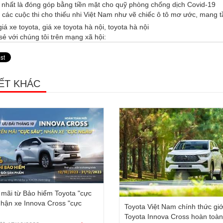
 nhất là đóng góp bằng tiền mặt cho quỹ phòng chống dịch Covid-19
 các cuộc thi cho thiếu nhi Việt Nam như vẽ chiếc ô tô mơ ước, mang 
giá xe toyota
,
giá xe toyota hà nội
,
toyota hà nội
sẻ với chúng tôi trên mạng xã hội:
IẾT KHÁC
mãi từ Bảo hiểm Toyota "cực
Nhận xe Innova Cross "cực
Toyota Việt Nam chính thức giớ
Toyota Innova Cross hoàn toà