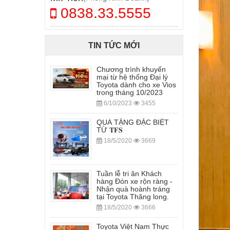
0838.33.5555
TIN TỨC MỚI
Chương trình khuyến
mại từ hệ thống Đại lý
Toyota dành cho xe Vios
trong tháng 10/2023
6/10/2023
3455
QUÀ TẶNG ĐẶC BIỆT
TỪ 𝐓𝐅𝐒
18/5/2020
3669
Tuần lễ tri ân Khách
hàng Đón xe rộn ràng -
Nhận quà hoành tráng
tại Toyota Thăng long.
18/5/2020
3666
Toyota Việt Nam Thực