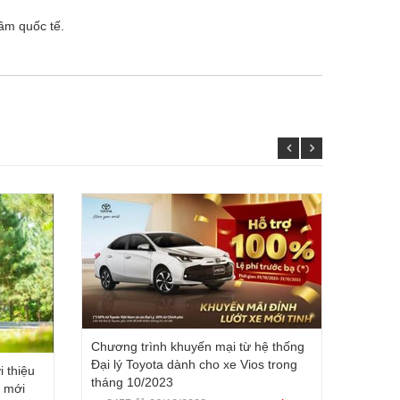
tầm quốc tế.
Chương trình khuyến mại từ hệ thống
Đại lý Toyota dành cho xe Vios trong
i thiệu
Toyota 
tháng 10/2023
n mới
phiên 