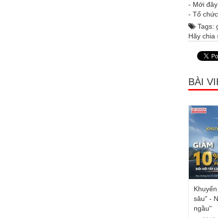
- Mới đây
- Tổ chức
Tags:
Hãy chia 
BÀI V
Khuyến 
sâu" - 
ngầu"
ng tại