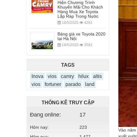
Hiện Chương Trình
Khuyến Mãi Cho Khách
Hàng Mua Xe Toyota
Lắp Ráp Trong Nước
18/5/2020
4281
Bảng giá xe Toyota 2020
tại Hà Nội
18/5/2020
3581
TAGS
Inova
vios
camry
hilux
altis
vios
fortuner
parado
land
THỐNG KÊ TRUY CẬP
Đang online:
17
Hôm nay:
223
Vào năm 
xuất xưởn
Hôm qua:
1,477