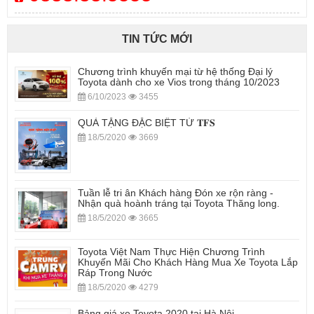
TIN TỨC MỚI
Chương trình khuyến mại từ hệ thống Đại lý
Toyota dành cho xe Vios trong tháng 10/2023
6/10/2023
3455
QUÀ TẶNG ĐẶC BIỆT TỪ 𝐓𝐅𝐒
18/5/2020
3669
Tuần lễ tri ân Khách hàng Đón xe rộn ràng -
Nhận quà hoành tráng tại Toyota Thăng long.
18/5/2020
3665
Toyota Việt Nam Thực Hiện Chương Trình
Khuyến Mãi Cho Khách Hàng Mua Xe Toyota Lắp
Ráp Trong Nước
18/5/2020
4279
Bảng giá xe Toyota 2020 tại Hà Nội