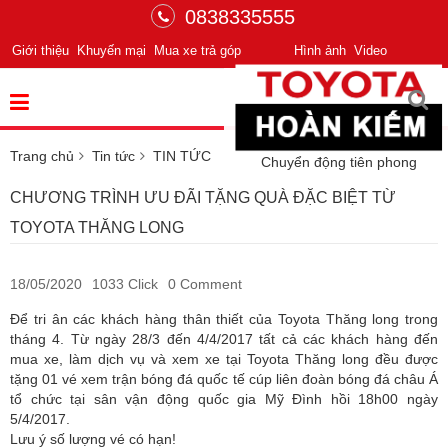
0838335555
Giới thiệu
Khuyến mại
Mua xe trả góp
Hình ảnh
Video
Trang chủ
Tin tức
TIN TỨC
Chuyển động tiên phong
CHƯƠNG TRÌNH ƯU ĐÃI TẶNG QUÀ ĐẶC BIỆT TỪ
TOYOTA THĂNG LONG
18/05/2020
1033 Click
0 Comment
Để tri ân các khách hàng thân thiết của Toyota Thăng long trong
tháng 4. Từ ngày 28/3 đến 4/4/2017 tất cả các khách hàng đến
mua xe, làm dịch vụ và xem xe tại Toyota Thăng long đều được
tặng 01 vé xem trận bóng đá quốc tế cúp liên đoàn bóng đá châu Á
tổ chức tại sân vận động quốc gia Mỹ Đình hồi 18h00 ngày
5/4/2017.
Lưu ý số lượng vé có hạn!