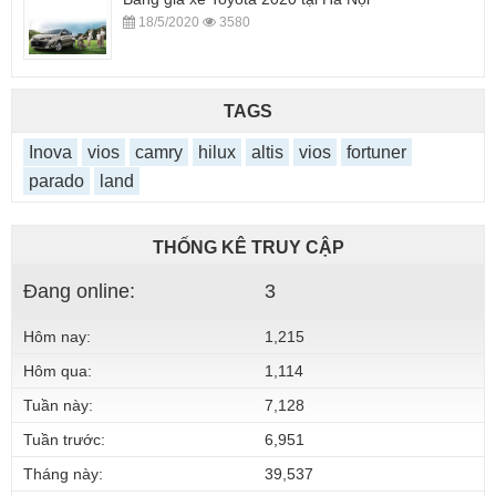
18/5/2020
3580
TAGS
Inova
vios
camry
hilux
altis
vios
fortuner
parado
land
THỐNG KÊ TRUY CẬP
Đang online:
3
Hôm nay:
1,215
Hôm qua:
1,114
Tuần này:
7,128
Tuần trước:
6,951
Tháng này:
39,537