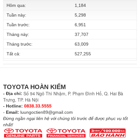
Hôm qua:
1,184
Tuần này:
5,298
Tuần trước:
6,951
Tháng này:
37,707
Tháng trước:
63,009
Tất cả:
527,255
TOYOTA HOÀN KIẾM
Số 94 Ngô Thì Nhậm, P. Phạm Đình Hổ, Q. Hai Bà
- Địa chỉ:
Trưng, TP. Hà Nội
- Hotline:
0838.33.5555
-
Email:
luungoctien89@gmail.com
Đừng ngần ngại liên hệ với chúng tôi trước để được phục vụ tốt
nhất!