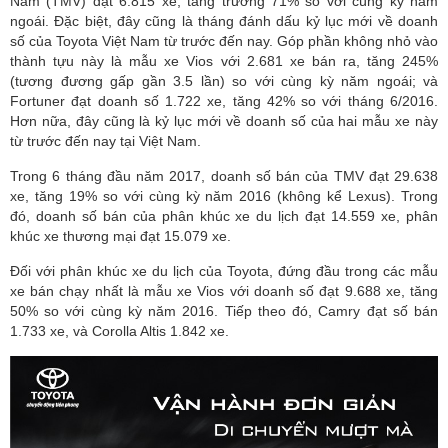
Nam (TMV) đạt 6.815 xe, tăng trưởng 71% so với cùng kỳ năm
ngoái. Đặc biệt, đây cũng là tháng đánh dấu kỷ lục mới về doanh
số của Toyota Việt Nam từ trước đến nay. Góp phần không nhỏ vào
thành tựu này là mẫu xe Vios với 2.681 xe bán ra, tăng 245%
(tương đương gấp gần 3.5 lần) so với cùng kỳ năm ngoái; và
Fortuner đạt doanh số 1.722 xe, tăng 42% so với tháng 6/2016.
Hơn nữa, đây cũng là kỷ lục mới về doanh số của hai mẫu xe này
từ trước đến nay tại Việt Nam.
Trong 6 tháng đầu năm 2017, doanh số bán của TMV đạt 29.638
xe, tăng 19% so với cùng kỳ năm 2016 (không kể Lexus). Trong
đó, doanh số bán của phân khúc xe du lịch đạt 14.559 xe, phân
khúc xe thương mại đạt 15.079 xe.
Đối với phân khúc xe du lịch của Toyota, đứng đầu trong các mẫu
xe bán chạy nhất là mẫu xe Vios với doanh số đạt 9.688 xe, tăng
50% so với cùng kỳ năm 2016. Tiếp theo đó, Camry đạt số bán
1.733 xe, và Corolla Altis 1.842 xe.