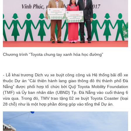
Chương trình “Toyota chung tay xanh hóa học đường”
- Lễ khai trương Dịch vụ xe buýt công cộng và Hệ thống bãi đỗ xe
thuộc Dự án “Cải thiện hành lang giao thông đô thị thành phố Đà
Nẵng” được phối hợp tổ chức bởi Quỹ Toyota Mobility Foundation
(TMF) và Ủy ban nhân dân (UBND) Tp. Đà Nẵng vào cuối tháng 6
vừa qua. Trong đó, TMV trao tặng 02 xe buýt Toyota Coaster (loại
28 chỗ) như là một hợp phần đóng góp vào tổng thể Dự án.