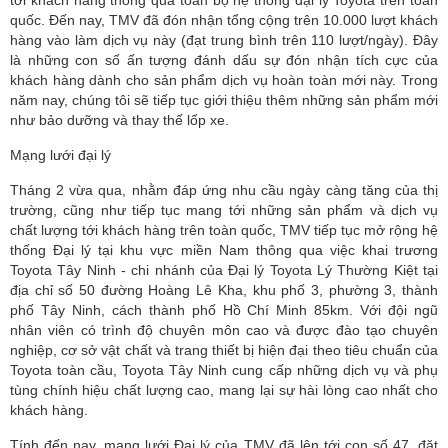
tới khách hàng thông qua toàn bộ hệ thống đại lý Toyota trên toàn
quốc. Đến nay, TMV đã đón nhận tổng cộng trên 10.000 lượt khách
hàng vào làm dịch vụ này (đạt trung bình trên 110 lượt/ngày). Đây
là những con số ấn tượng đánh dấu sự đón nhận tích cực của
khách hàng dành cho sản phẩm dịch vụ hoàn toàn mới này. Trong
năm nay, chúng tôi sẽ tiếp tục giới thiệu thêm những sản phẩm mới
như bảo dưỡng và thay thế lốp xe.
Mạng lưới đại lý
Tháng 2 vừa qua, nhằm đáp ứng nhu cầu ngày càng tăng của thị
trường, cũng như tiếp tục mang tới những sản phẩm và dịch vụ
chất lượng tới khách hàng trên toàn quốc, TMV tiếp tục mở rộng hệ
thống Đại lý tại khu vực miền Nam thông qua việc khai trương
Toyota Tây Ninh - chi nhánh của Đại lý Toyota Lý Thường Kiệt tại
địa chỉ số 50 đường Hoàng Lê Kha, khu phố 3, phường 3, thành
phố Tây Ninh, cách thành phố Hồ Chí Minh 85km. Với đội ngũ
nhân viên có trình độ chuyên môn cao và được đào tạo chuyên
nghiệp, cơ sở vật chất và trang thiết bị hiện đại theo tiêu chuẩn của
Toyota toàn cầu, Toyota Tây Ninh cung cấp những dịch vụ và phụ
tùng chính hiệu chất lượng cao, mang lại sự hài lòng cao nhất cho
khách hàng.
Tính đến nay, mạng lưới Đại lý của TMV đã lên tới con số 47, đặt