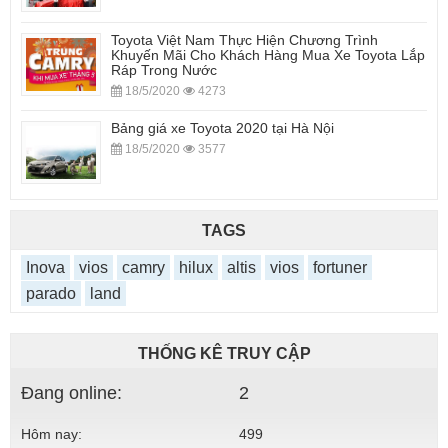
Toyota Việt Nam Thực Hiện Chương Trình
Khuyến Mãi Cho Khách Hàng Mua Xe Toyota Lắp
Ráp Trong Nước
18/5/2020
4273
Bảng giá xe Toyota 2020 tại Hà Nội
18/5/2020
3577
TAGS
Inova
vios
camry
hilux
altis
vios
fortuner
parado
land
THỐNG KÊ TRUY CẬP
Đang online:
2
Hôm nay:
499