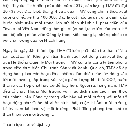
hiệu Toyota. Tính riêng nửa đầu năm 2017, sản lượng TMV đã đạt
20.437 xe. Đặc biệt, tháng 4 vừa qua, TMV cũng chính thức xuất
xưởng chiếc xe thứ 400.000. Đây là cột mốc quan trọng đánh dấu
bước phát triển mới trong lịch sử hình thành và phát triển của
Toyota tại Việt Nam, đồng thời ghi nhận nỗ lực to lớn của toàn thể
cán bộ công nhân viên Công ty trong việc mang lại những chiếc xe
với chất lượng cao tới khách hàng.
Ngay từ ngày đầu thành lập, TMV đã luôn phấn đấu trở thành “Nhà
sản xuất xanh”. Không chỉ tiến hành các hoạt động sản xuất thông
qua Hệ thống Quản lý Môi trường, TMV cũng là công ty tiên phong
trong việc thực hiện Chu trình Sản xuất Xanh. Qua đó, TMV đã áp
dụng hàng loạt các hoạt động nhằm giảm thiểu các tác động xấu
tới môi trường, tập trung vào việc giảm lượng khí thải CO2, nước
thải và các hợp chất hữu cơ dễ bay hơn. Ngoài ra, hàng năm, TMV
đều tổ chức Tháng Môi trường với mục đích nâng cao nhận thức
của thành viên Công ty trong việc bảo vệ môi trường với một số
hoạt động như Cuộc thi Vườn sinh thái, cuộc thi Ảnh môi trường,
Lễ ký cam kết bảo vệ môi trường, Phát động phong trào Lái xe
thân thiện với môi trường, …
Thành tựu mới về dịch vụ