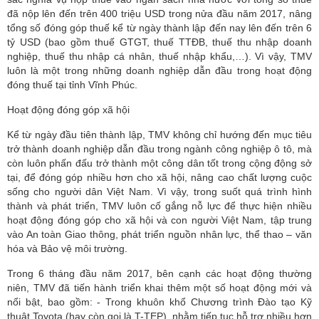
đã nộp lên đến trên 400 triệu USD trong nửa đầu năm 2017, nâng
tổng số đóng góp thuế kể từ ngày thành lập đến nay lên đến trên 6
tỷ USD (bao gồm thuế GTGT, thuế TTĐB, thuế thu nhập doanh
nghiệp, thuế thu nhập cá nhân, thuế nhập khẩu,…). Vì vậy, TMV
luôn là một trong những doanh nghiệp dẫn đầu trong hoạt động
đóng thuế tại tỉnh Vĩnh Phúc.
Hoạt động đóng góp xã hội
Kể từ ngày đầu tiên thành lập, TMV không chỉ hướng đến mục tiêu
trở thành doanh nghiệp dẫn đầu trong ngành công nghiệp ô tô, mà
còn luôn phấn đấu trở thành một công dân tốt trong cộng động sở
tại, để đóng góp nhiều hơn cho xã hội, nâng cao chất lượng cuộc
sống cho người dân Việt Nam. Vì vậy, trong suốt quá trình hình
thành và phát triển, TMV luôn cố gắng nỗ lực để thực hiện nhiều
hoạt động đóng góp cho xã hội và con người Việt Nam, tập trung
vào An toàn Giao thông, phát triển nguồn nhân lực, thể thao – văn
hóa và Bảo vệ môi trường.
Trong 6 tháng đầu năm 2017, bên cạnh các hoạt động thường
niên, TMV đã tiến hành triển khai thêm một số hoạt động mới và
nổi bật, bao gồm: - Trong khuôn khổ Chương trình Đào tạo Kỹ
thuật Toyota (hay còn gọi là T-TEP), nhằm tiếp tục hỗ trợ nhiều hơn