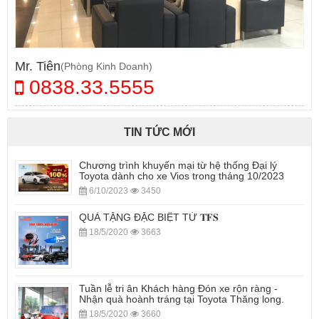
Mr. Tiên
(Phòng Kinh Doanh)
0838.33.5555
TIN TỨC MỚI
Chương trình khuyến mại từ hệ thống Đại lý
Toyota dành cho xe Vios trong tháng 10/2023
6/10/2023
3450
QUÀ TẶNG ĐẶC BIỆT TỪ 𝐓𝐅𝐒
18/5/2020
3663
Tuần lễ tri ân Khách hàng Đón xe rộn ràng -
Nhận quà hoành tráng tại Toyota Thăng long.
18/5/2020
3660