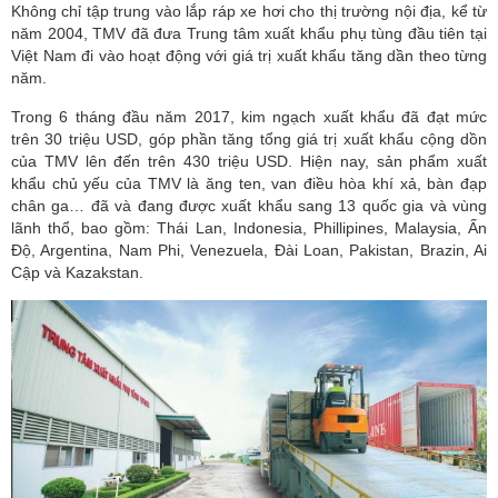
Không chỉ tập trung vào lắp ráp xe hơi cho thị trường nội địa, kể từ
năm 2004, TMV đã đưa Trung tâm xuất khẩu phụ tùng đầu tiên tại
Việt Nam đi vào hoạt động với giá trị xuất khẩu tăng dần theo từng
năm.
Trong 6 tháng đầu năm 2017, kim ngạch xuất khẩu đã đạt mức
trên 30 triệu USD, góp phần tăng tổng giá trị xuất khẩu cộng dồn
của TMV lên đến trên 430 triệu USD. Hiện nay, sản phẩm xuất
khẩu chủ yếu của TMV là ăng ten, van điều hòa khí xả, bàn đạp
chân ga… đã và đang được xuất khẩu sang 13 quốc gia và vùng
lãnh thổ, bao gồm: Thái Lan, Indonesia, Phillipines, Malaysia, Ấn
Độ, Argentina, Nam Phi, Venezuela, Đài Loan, Pakistan, Brazin, Ai
Cập và Kazakstan.