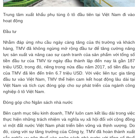
Trung tâm xuất khẩu phụ tùng ô tô đầu tiên tại Việt Nam đi vào
hoạt động
Đầu tư
Nhằm đáp ứng nhu cầu ngày càng tăng của thị trường và khách
hàng, TMV đã không ngừng mở rộng đầu tư để tăng cường năng
lực sản xuất và nâng cao sự cạnh tranh của sản phẩm với tổng số
tiền đầu tư của TMV từ ngày đầu thành lập đến nay là gần 187
triệu USD, trong đó, riêng trong nửa đầu năm 2017, số tiền đầu tư
của TMV đã lên đến trên 6.7 triệu USD. Với việc liên tục gia tăng
đầu tư vào Việt Nam, TMV thể hiện cam kết hoạt động lâu dài tại
Việt Nam và tích cực đóng góp cho sự phát triển của ngành công
nghiệp ô tô Việt Nam.
Đóng góp cho Ngân sách nhà nước
Bên cạnh mục tiêu kinh doanh, TMV luôn cam kết lâu dài trong việc
thực hiện những trách nhiệm và nghĩa vụ xã hội đối với cộng đồng
vì một đất nước Việt Nam phát triển bền vững và thịnh vượng. Do
đó, cùng với sự tăng trưởng của Công ty, TMV đã hoàn thành xuất
sắc nghĩa vụ nộp thuế vào ngân sách nhà nước với tổng số thuế