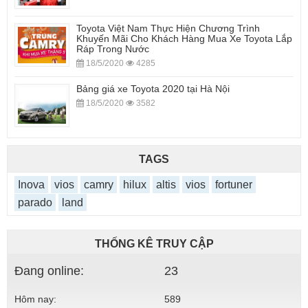
Toyota Việt Nam Thực Hiện Chương Trình
Khuyến Mãi Cho Khách Hàng Mua Xe Toyota Lắp
Ráp Trong Nước
18/5/2020
4285
Bảng giá xe Toyota 2020 tại Hà Nội
18/5/2020
3582
TAGS
Inova
vios
camry
hilux
altis
vios
fortuner
parado
land
THỐNG KÊ TRUY CẬP
Đang online:
23
Hôm nay:
589