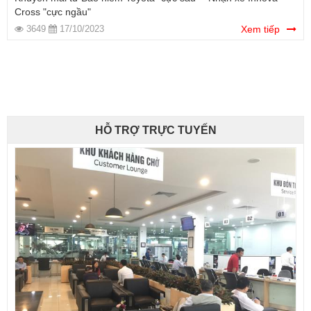
Cross "cực ngầu"
3649
17/10/2023
Xem tiếp
HỖ TRỢ TRỰC TUYẾN