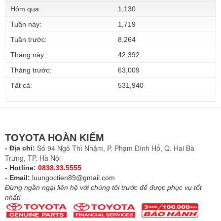
Hôm qua:
1,130
Tuần này:
1,719
Tuần trước:
8,264
Tháng này:
42,392
Tháng trước:
63,009
Tất cả:
531,940
TOYOTA HOÀN KIẾM
Số 94 Ngô Thì Nhậm, P. Phạm Đình Hổ, Q. Hai Bà
- Địa chỉ:
Trưng, TP. Hà Nội
- Hotline:
0838.33.5555
-
Email:
luungoctien89@gmail.com
Đừng ngần ngại liên hệ với chúng tôi trước để được phục vụ tốt
nhất!