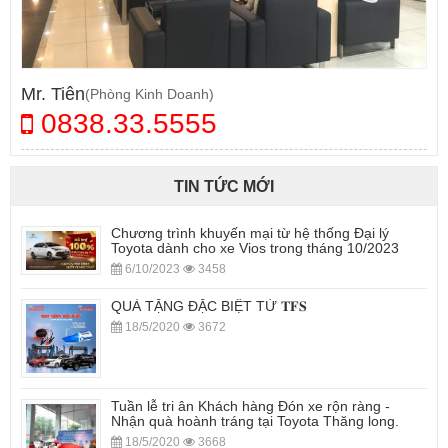
Mr. Tiên
(Phòng Kinh Doanh)
0838.33.5555
TIN TỨC MỚI
Chương trình khuyến mại từ hệ thống Đại lý
Toyota dành cho xe Vios trong tháng 10/2023
6/10/2023
3458
QUÀ TẶNG ĐẶC BIỆT TỪ 𝐓𝐅𝐒
18/5/2020
3672
Tuần lễ tri ân Khách hàng Đón xe rộn ràng -
Nhận quà hoành tráng tại Toyota Thăng long.
18/5/2020
3668