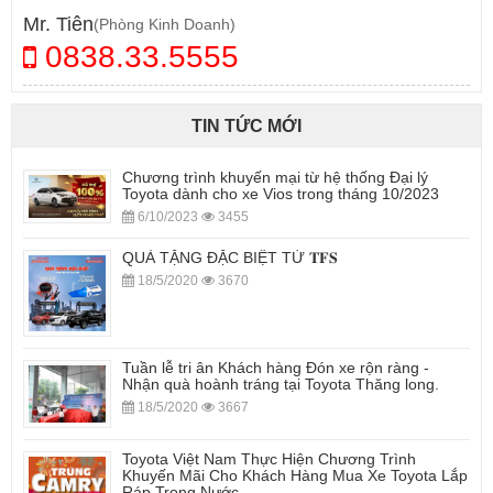
Mr. Tiên
(Phòng Kinh Doanh)
0838.33.5555
TIN TỨC MỚI
Chương trình khuyến mại từ hệ thống Đại lý
Toyota dành cho xe Vios trong tháng 10/2023
6/10/2023
3455
QUÀ TẶNG ĐẶC BIỆT TỪ 𝐓𝐅𝐒
18/5/2020
3670
Tuần lễ tri ân Khách hàng Đón xe rộn ràng -
Nhận quà hoành tráng tại Toyota Thăng long.
18/5/2020
3667
Toyota Việt Nam Thực Hiện Chương Trình
Khuyến Mãi Cho Khách Hàng Mua Xe Toyota Lắp
Ráp Trong Nước