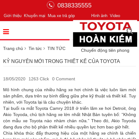
0838335555
Giới thiệu
Khuyến mại
Mua xe trả góp
Hình ảnh
Video
Trang chủ
Tin tức
TIN TỨC
Chuyển động tiên phong
KỶ NGUYÊN MỚI TRONG THIẾT KẾ CỦA TOYOTA
18/05/2020
1263 Click
0 Comment
Mô hình chung của nhiều hãng xe hơi chính là việc luôn làm mới
sản phẩm, dựa trên sự bình đẳng giữa phe kỹ thuật và thiết kế. Tuy
nhiên, với Toyota lại là câu chuyện khác.
Tại buổi ra mắt Toyota Camry 2018 ở triển lãm xe hơi Detroit, ông
Akio Toyoda, chủ tịch hãng xe lớn nhất Nhật Bản tuyên bố: “Không
còn mẫu xe Toyota nào nhàm chán nữa.” Theo đó, Akio Toyoda
đang đưa cho bộ phận thiết kế nhiều quyền lực hơn bao giờ hết.
Chìa khóa thúc đẩy thương hiệu của một hãng xe chính là chiến