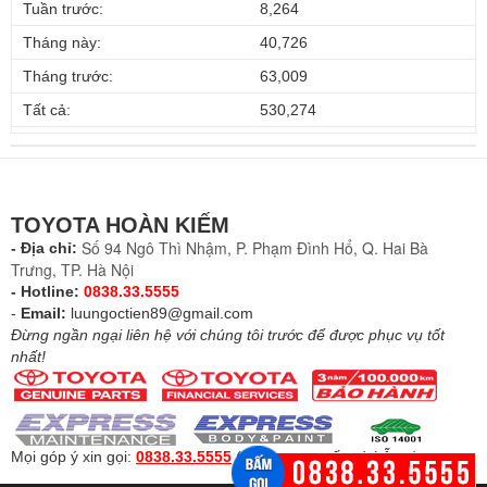
Tuần trước:
8,264
Tháng này:
40,726
Tháng trước:
63,009
Tất cả:
530,274
TOYOTA HOÀN KIẾM
Số 94 Ngô Thì Nhậm, P. Phạm Đình Hổ, Q. Hai Bà
- Địa chỉ:
Trưng, TP. Hà Nội
- Hotline:
0838.33.5555
-
Email:
luungoctien89@gmail.com
Đừng ngần ngại liên hệ với chúng tôi trước để được phục vụ tốt
nhất!
Mọi góp ý xin gọi:
0838.33.5555
(
Để được tư vấn và hỗ trợ
)