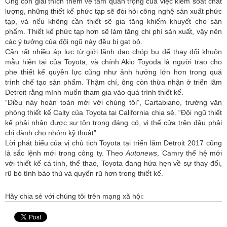
Ông còn giải thích thêm về tầm quan trọng của việc kiểm soát chất
lượng, những thiết kế phức tạp sẽ đòi hỏi công nghệ sản xuất phức
tạp, và nếu không cần thiết sẽ gia tăng khiếm khuyết cho sản
phẩm. Thiết kế phức tạp hơn sẽ làm tăng chi phí sản xuất, vậy nên
các ý tưởng của đội ngũ này đều bị gạt bỏ.
Cần rất nhiều áp lực từ giới lãnh đạo chóp bu để thay đổi khuôn
mẫu hiện tại của Toyota, và chính Akio Toyoda là người trao cho
phe thiết kế quyền lực cũng như ảnh hưởng lớn hơn trong quá
trình chế tạo sản phẩm. Thậm chí, ông còn thừa nhận ở triển lãm
Detroit rằng mình muốn tham gia vào quá trình thiết kế.
“Điều này hoàn toàn mới với chúng tôi”, Cartabiano, trưởng văn
phòng thiết kế Calty của Toyota tại California chia sẻ. “Đội ngũ thiết
kế phải nhận được sự tôn trọng đáng có, vị thế cửa trên đâu phải
chỉ dành cho nhóm kỹ thuật”.
Lời phát biểu của vị chủ tịch Toyota tại triển lãm Detroit 2017 cũng
là sắc lệnh mới trong công ty. Theo
Autonews
, Camry thế hệ mới
với thiết kế cá tính, thể thao, Toyota đang hứa hẹn về sự thay đổi,
rũ bỏ tính bảo thủ và quyến rũ hơn trong thiết kế.
Hãy chia sẻ với chúng tôi trên mạng xã hội: