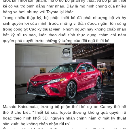
lược làm mới sản phẩm, mà ở đó bộ phận kỹ thuật và bộ phận thiết
kế có vai trò bình đẳng như nhau. Đây là mô hình chung của nhiều
hãng xe hơi, nhưng với Toyota lại khác.
Trong nhiều thập kỷ, bộ phận thiết kế đã phải nhượng bộ và hy
sinh quyền lợi của mình trước những vị thần được ngầm tôn sùng
trong công ty: Các kỹ thuật viên. Nhóm người này không chấp nhận
bất kỳ rủi ro nào, luôn theo đuổi tính thực dụng, thậm chí nắm
quyền phủ quyết trước những ý tưởng của đội ngũ thiết kế.
Masato Katsumata, trưởng bộ phận thiết kế dự án Camry thế hệ
thứ 8 cho biết: “Thiết kế của Toyota thường không quá quyến rũ
hoặc theo hình khối 3D, nguyên nhân chính nằm ở mặt kỹ thuật
sản xuất, họ không chấp nhận rủi ro”.