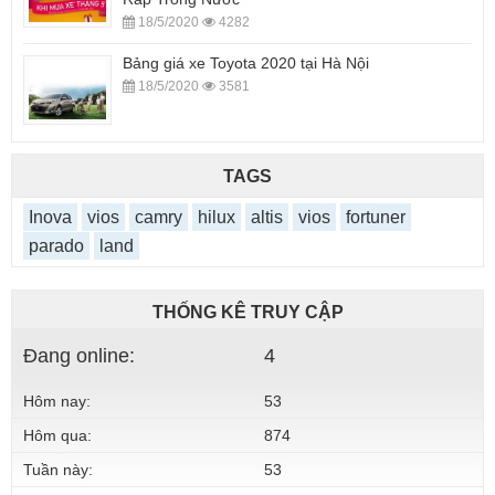
18/5/2020
4282
Bảng giá xe Toyota 2020 tại Hà Nội
18/5/2020
3581
TAGS
Inova
vios
camry
hilux
altis
vios
fortuner
parado
land
THỐNG KÊ TRUY CẬP
Đang online:
4
Hôm nay:
53
Hôm qua:
874
Tuần này:
53