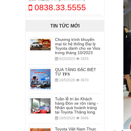
0838.33.5555
TIN TỨC MỚI
Chương trình khuyến
mại từ hệ thống Đại lý
Toyota dành cho xe Vios
trong tháng 10/2023
6/10/2023
3455
QUÀ TẶNG ĐẶC BIỆT
TỪ 𝐓𝐅𝐒
18/5/2020
3670
Tuần lễ tri ân Khách
hàng Đón xe rộn ràng -
Nhận quà hoành tráng
tại Toyota Thăng long.
18/5/2020
3666
Toyota Việt Nam Thực