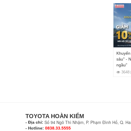
Khuyến 
sâu" - 
ngầu"
ng tại
3648
tiếp
THÔNG BÁO TỪ TOYOTA VIỆT NAM
1004
28/03/2020
Xem tiếp
TOYOTA HOÀN KIẾM
Số 94 Ngô Thì Nhậm, P. Phạm Đình Hổ, Q. Hai
- Địa chỉ:
- Hotline:
0838.33.5555