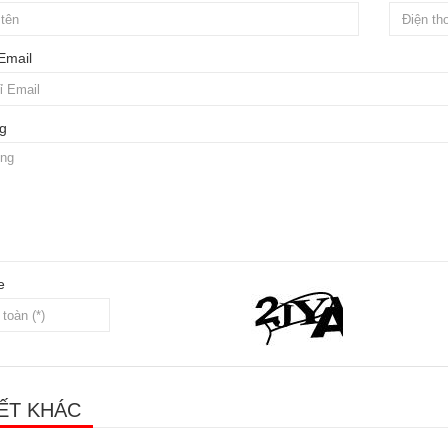
 Email
g
e
IẾT KHÁC