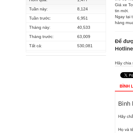
Giá xe To
Tuần này:
8,124
tin mới.
Ngay tại 
Tuần trước:
6,951
hàng mua
Tháng này:
40,533
Tháng trước:
63,009
Để đượ
Tất cả:
530,081
Hotlin
Hãy chia 
BÌNH 
Bình 
Hãy chắ
Họ và t