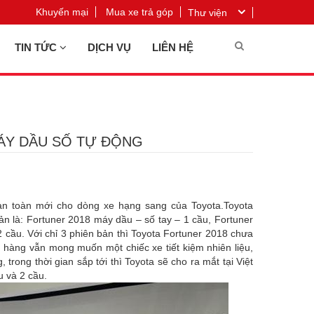
Khuyến mại
Mua xe trả góp
Thư viện
TIN TỨC
DỊCH VỤ
LIÊN HỆ
MÁY DẦU SỐ TỰ ĐỘNG
n toàn mới cho dòng xe hạng sang của Toyota.Toyota
n là: Fortuner 2018 máy dầu – số tay – 1 cầu, Fortuner
cầu. Với chỉ 3 phiên bản thì Toyota Fortuner 2018 chưa
hàng vẫn mong muốn một chiếc xe tiết kiệm nhiên liệu,
ong thời gian sắp tới thì Toyota sẽ cho ra mắt tại Việt
u và 2 cầu.