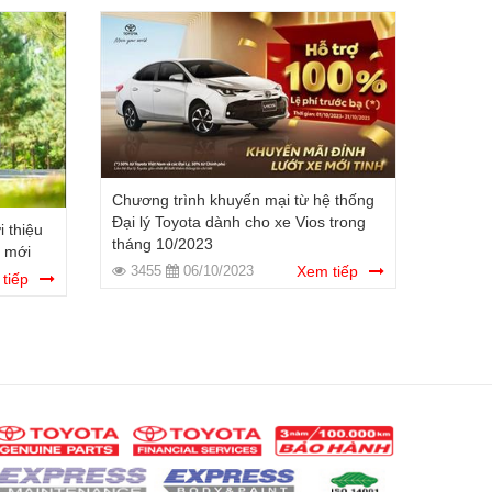
Chương trình khuyến mại từ hệ thống
Đại lý Toyota dành cho xe Vios trong
i thiệu
Toyota 
tháng 10/2023
n mới
phiên 
3455
06/10/2023
Xem tiếp
tiếp
349