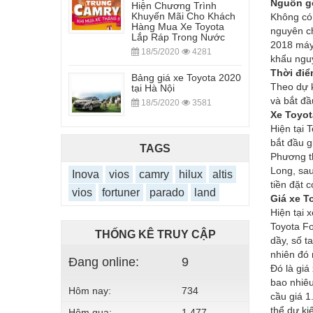
Nguồn gố
Hiện Chương Trình
Khuyến Mãi Cho Khách
Không có 
Hàng Mua Xe Toyota
nguyên ch
Lắp Ráp Trong Nước
2018 máy 
18/5/2020
4281
khẩu nguy
Thời điể
Bảng giá xe Toyota 2020
Theo dự k
tại Hà Nội
và bắt đầ
18/5/2020
3581
Xe Toyot
Hiện tại 
bắt đầu g
TAGS
Phương th
Long, sau
Inova
vios
camry
hilux
altis
tiền đặt c
vios
fortuner
parado
land
Giá xe T
Hiện tại 
Toyota Fo
THỐNG KÊ TRUY CẬP
dầy, số t
nhiên đó 
Đang online:
9
Đó là giá
bao nhiêu
Hôm nay:
734
cầu giá 1
thể dự k
Hôm qua:
1,477