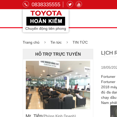
0838335555
Chuyển động tiên phong
Trang chủ
Tin tức
TIN TỨC
LỊCH 
HỖ TRỢ TRỰC TUYẾN
18/05/20
Fortuner
Fortuner
2018 máy 
đủ đa dạ
chạy dầu 
Nam phiên
Mr. Tiên
(Phòng Kinh Doanh)