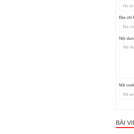
Địa chỉ
Nội dun
Mã cod
BÀI V