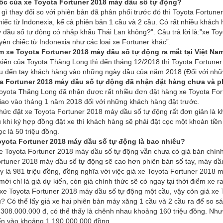
c của xe Toyota Fortuner 2018 máy dầu số tự động?
gì thay đổi so với phiên bản đã phân phối trước đó thì Toyota Fortu
iếc từ Indonexia, kể cả phiên bản 1 cầu và 2 cầu. Có rất nhiều khách h
dầu số tự động có nhập khẩu Thái Lan không?”. Câu trả lời là:”xe To
ên chiếc từ Indonexia như các loại xe Fortuner khác”.
m xe Toyota Fortuner 2018 máy dầu số tự động ra mắt tại Việt Nam
iến của Toyota Thăng Long thì đến tháng 12/2018 thì Toyota Fortuner
u đến tay khách hàng vào những ngày đầu của năm 2018 (Đối với nhữn
a Fortuner 2018 máy dầu số tự động đã nhận đặt hàng chưa và 
Toyota Thăng Long đã nhận được rất nhiều đơn đặt hàng xe Toyota For
iao vào tháng 1 năm 2018 đối với những khách hàng đặt trước.
ức đặt xe Toyota Fortuner 2018 máy dầu số tự động rất đơn giản là 
 khi ký hợp đồng đặt xe thì khách hàng sẽ phải đặt cọc một khoản tiền
ọc là 50 triệu đồng.
oyota Fortuner 2018 máy dầu số tự động là bao nhiêu?
xe Toyota Fortuner 2018 máy dầu số tự động vẫn chưa có giá bán chính t
rtuner 2018 máy dầu số tự động sẽ cao hơn phiên bản số tay, máy dầu 
ay là 981 triệu đồng, đồng nghĩa với việc giá xe Toyota Fortuner 2018
mới chỉ là giá dự kiến, còn giá chính thức sẽ có ngay tại thời điểm xe ra
 xe Toyota Fortuner 2018 máy dầu số tự động một cầu, vậy còn giá xe 
? Có thể lấy giá xe hai phiên bản máy xăng 1 cầu và 2 cầu ra để so s
.308.000.000 đ, có thể thấy là chênh nhau khoảng 160 triệu đồng. Nh
iến vào khoảng 1.190.000.000 đồng.