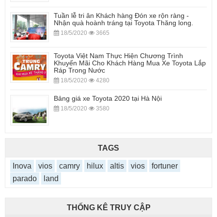
Tuần lễ tri ân Khách hàng Đón xe rộn ràng -
Nhận quà hoành tráng tại Toyota Thăng long.
18/5/2020
3665
Toyota Việt Nam Thực Hiện Chương Trình
Khuyến Mãi Cho Khách Hàng Mua Xe Toyota Lắp
Ráp Trong Nước
18/5/2020
4280
Bảng giá xe Toyota 2020 tại Hà Nội
18/5/2020
3580
TAGS
Inova
vios
camry
hilux
altis
vios
fortuner
parado
land
THỐNG KÊ TRUY CẬP