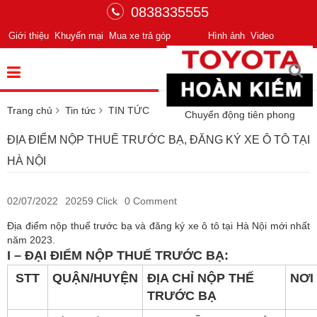
0838335555
Giới thiệu
Khuyến mại
Mua xe trả góp
Hình ảnh
Video
Trang chủ
Tin tức
TIN TỨC
Chuyển động tiên phong
ĐỊA ĐIỂM NỘP THUẾ TRƯỚC BẠ, ĐĂNG KÝ XE Ô TÔ TẠI
HÀ NỘI
02/07/2022
20259 Click
0 Comment
Địa điểm nộp thuế trước bạ và đăng ký xe ô tô tại Hà Nội mới nhất
năm 2023.
I – ĐẠI ĐIỂM NỘP THUẾ TRƯỚC BẠ:
STT
QUẬN/HUYỆN
ĐỊA CHỈ NỘP THẾ
NƠI
TRƯỚC BẠ