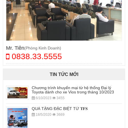
Mr. Tiên
(Phòng Kinh Doanh)
0838.33.5555
TIN TỨC MỚI
Chương trình khuyến mại từ hệ thống Đại lý
Toyota dành cho xe Vios trong tháng 10/2023
6/10/2023
3455
QUÀ TẶNG ĐẶC BIỆT TỪ 𝐓𝐅𝐒
18/5/2020
3669