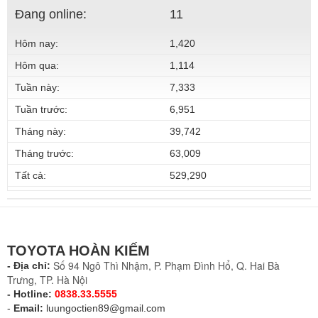
Đang online:
11
Hôm nay:
1,420
Hôm qua:
1,114
Tuần này:
7,333
Tuần trước:
6,951
Tháng này:
39,742
Tháng trước:
63,009
Tất cả:
529,290
TOYOTA HOÀN KIẾM
Số 94 Ngô Thì Nhậm, P. Phạm Đình Hổ, Q. Hai Bà
- Địa chỉ:
Trưng, TP. Hà Nội
- Hotline:
0838.33.5555
-
Email:
luungoctien89@gmail.com