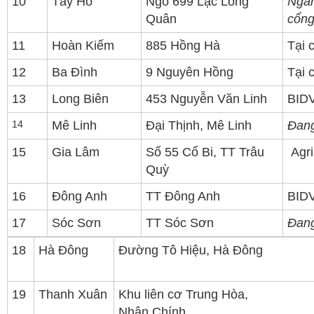
10
Tây Hồ
Ngõ 699 Lạc Long
Ngân
Quân
cổn
11
Hoàn Kiếm
885 Hồng Hà
Tại 
12
Ba Đình
9 Nguyên Hồng
Tại 
13
Long Biên
453 Nguyễn Văn Linh
BID
14
Mê Linh
Đại Thịnh, Mê Linh
Đang
15
Gia Lâm
Số 55 Cổ Bi, TT Trâu
Agri
Quỳ
16
Đông Anh
TT Đông Anh
BID
17
Sóc Sơn
TT Sóc Sơn
Đang
18
Hà Đông
Đường Tô Hiệu, Hà Đông
19
Thanh Xuân
Khu liên cơ Trung Hòa,
Nhân Chính