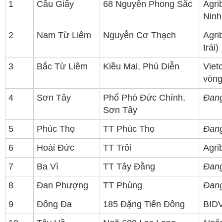
1
Cầu Giấy
68 Nguyễn Phong Sắc
Agri
Ninh
2
Nam Từ Liêm
Nguyễn Cơ Thạch
Agri
trái)
3
Bắc Từ Liêm
Kiều Mai, Phú Diễn
Viet
vòng
4
Sơn Tây
Phố Phó Đức Chính,
Đang
Sơn Tây
5
Phúc Thọ
TT Phúc Thọ
Đang
6
Hoài Đức
TT Trôi
Agri
7
Ba Vì
TT Tây Đằng
Đang
8
Đan Phượng
TT Phùng
Đang
9
Đống Đa
185 Đặng Tiến Đông
BID